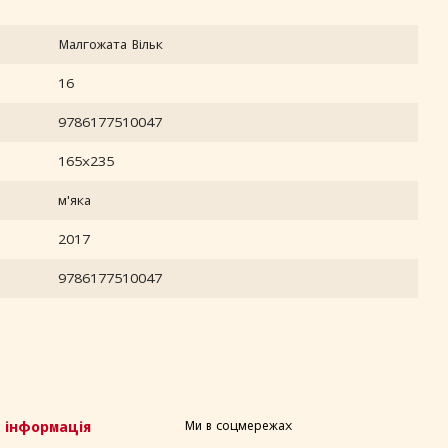
Малгожата Вільк
16
9786177510047
165х235
м'яка
2017
9786177510047
 інформація
Ми в соцмережах