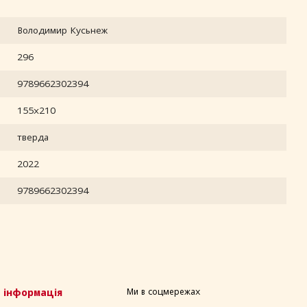
Володимир Кусьнеж
296
9789662302394
155х210
тверда
2022
9789662302394
 інформація
Ми в соцмережах