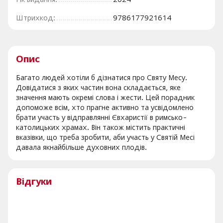
Штрихкод:
9786177921614
Опис
Багато людей хотіли б дізнатися про Святу Месу.
Довідатися з яких частин вона складається, яке
значення мають окремі слова і жести. Цей порадник
допоможе всім, хто прагне активно та усвідомлено
брати участь у відправлянні Євхаристії в римсько-
католицьких храмах. Він також містить практичні
вказівки, що треба зробити, аби участь у Святій Месі
давала якнайбільше духовних плодів.
Відгуки