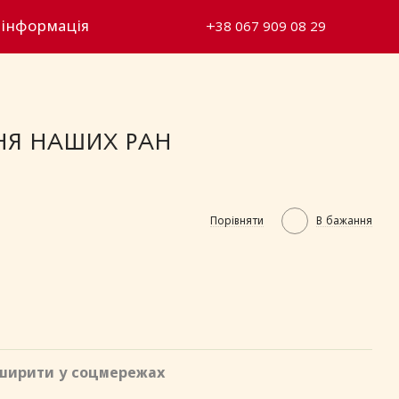
 інформація
+38 067 909 08 29
НЯ НАШИХ РАН
Порівняти
В бажання
ширити у соцмережах